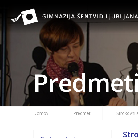
Predmet
Domov
Predmeti
Strokovni 
Stro