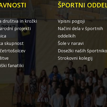
AVNOSTI
ŠPORTNI ODDEL
a društva in krožki
Vpisni pogoji
rodni projekti
Načini dela v športnih
nica
oddelkih
ka skupnost
Šole v naravi
 četrtošolcev
Dosežki naših športnik
ditve
Strokovni kolegij
iški fanatiki