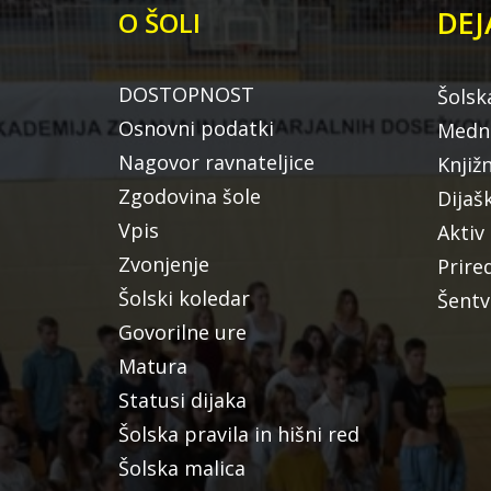
DEJ
O ŠOLI
DOSTOPNOST
Šolsk
Osnovni podatki
Medna
Nagovor ravnateljice
Knjiž
Zgodovina šole
Dijaš
Vpis
Aktiv
Zvonjenje
Prire
Šolski koledar
Šentv
Govorilne ure
Matura
Statusi dijaka
Šolska pravila in hišni red
Šolska malica