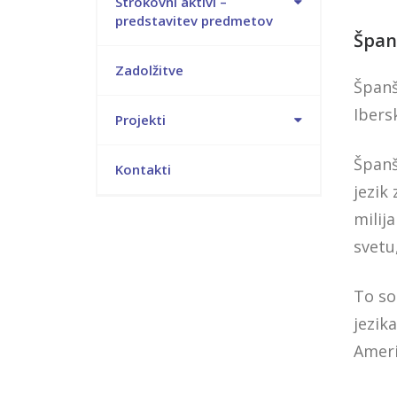
Strokovni aktivi –
predstavitev predmetov
Špan
Zadolžitve
Španšč
Ibers
Projekti
Španš
Kontakti
jezik
milij
svetu
To so
jezik
Ameri