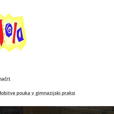
načrt
obitve pouka v gimnazijski praksi