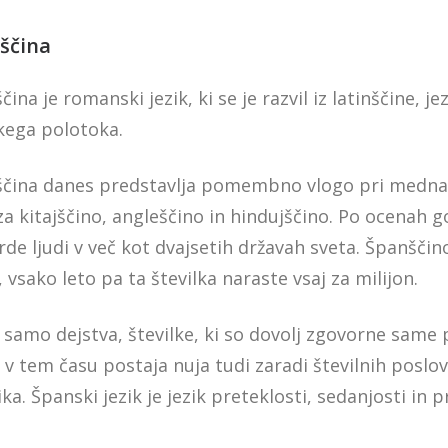
ščina
ina je romanski jezik, ki se je razvil iz latinščine, je
kega polotoka.
čina danes predstavlja pomembno vlogo pri mednarod
 za kitajščino, angleščino in hindujščino. Po ocenah 
arde ljudi v več kot dvajsetih državah sveta. Španščin
, vsako leto pa ta številka naraste vsaj za milijon.
 samo dejstva, številke, ki so dovolj zgovorne same
a v tem času postaja nuja tudi zaradi številnih poslov
ka. Španski jezik je jezik preteklosti, sedanjosti in 