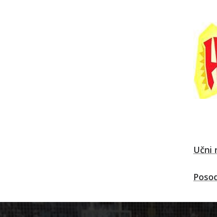
Učni 
Posod