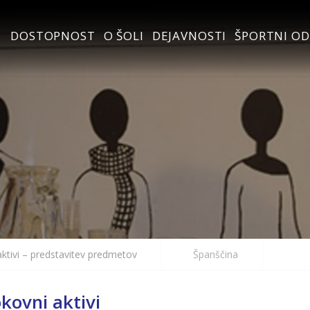
DOSTOPNOST
O ŠOLI
DEJAVNOSTI
ŠPORTNI OD
i
aktivi – predstavitev predmetov
Španščina
kovni aktivi