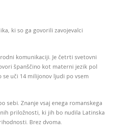
zika, ki so ga govorili zavojevalci
ni komunikaciji. Je četrti svetovni
govori španščino kot materni jezik pol
o se uči 14 milijonov ljudi po vsem
 po sebi. Znanje vsaj enega romanskega
nih priložnosti, ki jih bo nudila Latinska
prihodnosti. Brez dvoma.