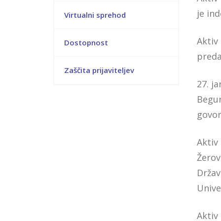
je in
Virtualni sprehod
Aktiv
Dostopnost
preda
Zaščita prijaviteljev
27. j
Begun
govor
Aktiv
Žerov
Držav
Unive
Aktiv 