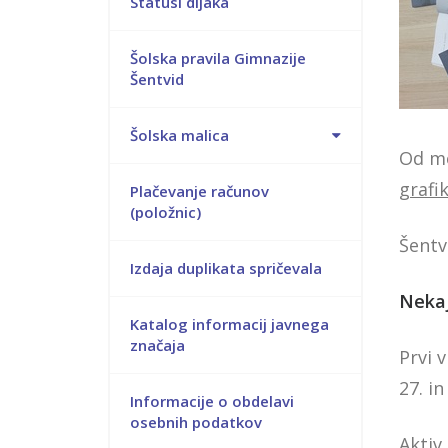
Statusi dijaka
Šolska pravila Gimnazije
Šentvid
Šolska malica
Od me
grafi
Plačevanje računov
(položnic)
Šentv
Izdaja duplikata spričevala
Nekaj
Katalog informacij javnega
značaja
Prvi 
27. i
Informacije o obdelavi
osebnih podatkov
Aktiv