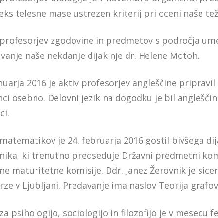
deks telesne mase ustrezen kriterij pri oceni naše te
 profesorjev zgodovine in predmetov s področja ume
vanje naše nekdanje dijakinje dr. Helene Motoh.
anuarja 2016 je aktiv profesorjev angleščine priprav
ci osebno. Delovni jezik na dogodku je bil angleščina
ci.
 matematikov je 24. februarja 2016 gostil bivšega di
nika, ki trenutno predseduje Državni predmetni komi
ne maturitetne komisije. Ddr. Janez Žerovnik je sic
rze v Ljubljani. Predavanje ima naslov Teorija grafov
za psihologijo, sociologijo in filozofijo je v mesecu f