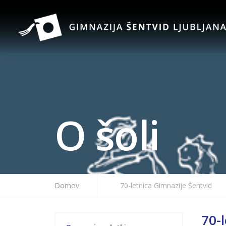
O šoli
Domov
70-letnica Gimnazije Šentvid
70-