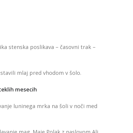
ka stenska poslikava – časovni trak –
stavili mlaj pred vhodom v šolo.
eteklih mesecih
vanje luninega mrka na šoli v noči med
davanje mag. Maje Polak z naslovom Ali