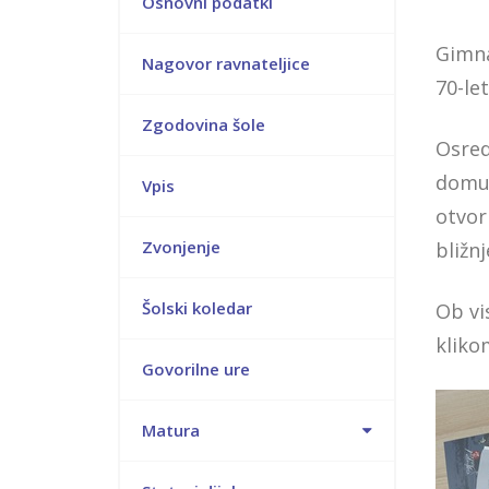
Osnovni podatki
Gimna
Nagovor ravnateljice
70-let
Zgodovina šole
Osred
domu.
Vpis
otvor
Zvonjenje
bližn
Šolski koledar
Ob vi
klik
Govorilne ure
Matura