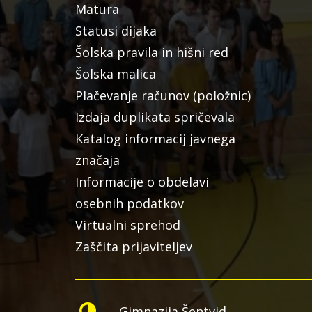
Matura
Statusi dijaka
Šolska pravila in hišni red
Šolska malica
Plačevanje računov (položnic)
Izdaja duplikata spričevala
Katalog informacij javnega
značaja
Informacije o obdelavi
osebnih podatkov
Virtualni sprehod
Zaščita prijaviteljev
Gimnazija Šentvid