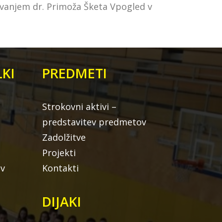
avanjem dr. Primoža Šketa Vpogled v
KI
PREDMETI
Strokovni aktivi –
predstavitev predmetov
Zadolžitve
Projekti
ov
Kontakti
DIJAKI