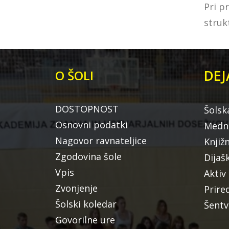
Pri p
struk
DEJ
O ŠOLI
DOSTOPNOST
Šolsk
Osnovni podatki
Medna
Nagovor ravnateljice
Knjiž
Zgodovina šole
Dijaš
Vpis
Aktiv
Zvonjenje
Prire
Šolski koledar
Šentv
Govorilne ure