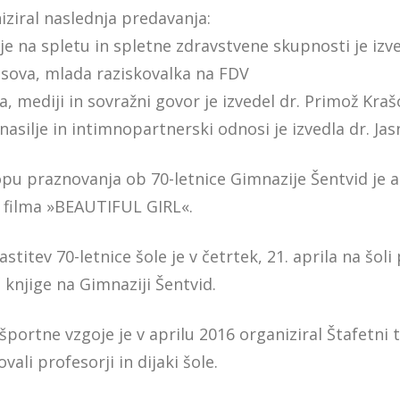
iziral naslednja predavanja:
je na spletu in spletne zdravstvene skupnosti je izve
sova, mlada raziskovalka na FDV
a, mediji in sovražni govor je izvedel dr. Primož Kraš
 nasilje in intimnopartnerski odnosi je izvedla dr. Ja
opu praznovanja ob 70-letnice Gimnazije Šentvid je a
 filma »BEAUTIFUL GIRL«.
astitev 70-letnice šole je v četrtek, 21. aprila na šol
č knjige na Gimnaziji Šentvid.
 športne vzgoje je v aprilu 2016 organiziral Štafetni 
vali profesorji in dijaki šole.