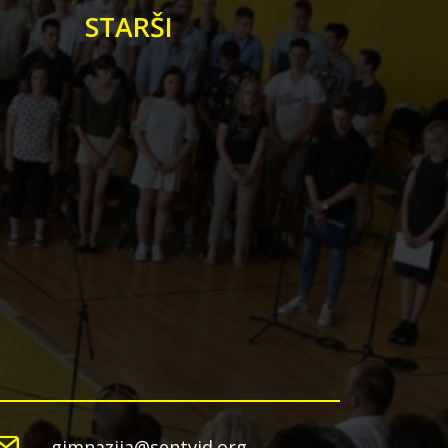
STARŠI
gimnazija@sentvid.org