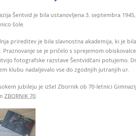
zija Šentvid je bila ustanovljena 3. septembra 194
nico šole.
nja prireditev je bila slavnostna akademija, ki je b
 Praznovanje se je pričelo s sprejemom obiskovalce
itvijo fotografske razstave Šentvidčani potujemo. D
jem klubu nadaljevalo vse do zgodnjih jutranjih ur.
sokem jubileju je izšel Zbornik ob 70-letnici Gimnazij
om
ZBORNIK 70
.