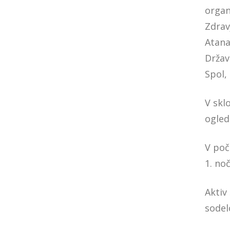
organ
Zdrav
Atana
Držav
Spol,
V skl
ogled
V poč
1. no
Aktiv
sodelo