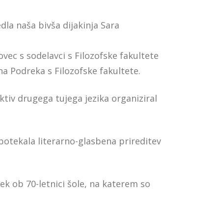
dla naša bivša dijakinja Sara
ovec s sodelavci s Filozofske fakultete
sna Podreka s Filozofske fakultete.
ktiv drugega tujega jezika organiziral
i potekala literarno-glasbena prireditev
tek ob 70-letnici šole, na katerem so