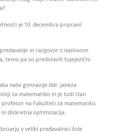
že?
tnosti je 10. decembra pripravil
il predavanje in razgovor z naslovom
, temo pa so predstavili tujejezični
jaka naše gimnazije ddr. Janeza
siji za matematiko in je tudi član
er profesor na Fakulteti za matematiko
 in diskretna optimizacija.
ebruarju v veliki predavalnici šole