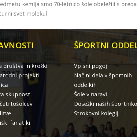
redmetu kemija smo 70-letnico šole obeležili s pred
turni svet molekul.
AVNOSTI
ŠPORTNI ODDEL
a društva in krožki
Vpisni pogoji
rodni projekti
Načini dela v športnih
nica
oddelkih
ka skupnost
Šole v naravi
 četrtošolcev
Dosežki naših športnik
ditve
Strokovni kolegij
iški fanatiki