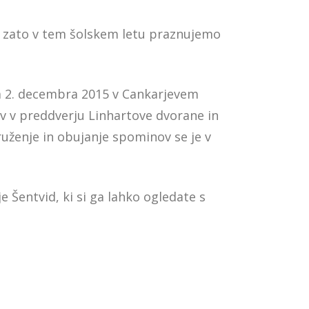
5, zato v tem šolskem letu praznujemo
ila 2. decembra 2015 v Cankarjevem
v v preddverju Linhartove dvorane in
ruženje in obujanje spominov se je v
e Šentvid, ki si ga lahko ogledate s