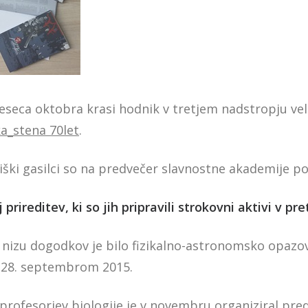
seca oktobra krasi hodnik v tretjem nadstropju veli
ka_stena 70let
.
iški gasilci so na predvečer slavnostne akademije po
 prireditev, ki so jih pripravili strokovni aktivi v pr
v nizu dogodkov je bilo fizikalno-astronomsko opazo
n 28. septembrom 2015.
 profesorjev biologije je v novembru organiziral pre