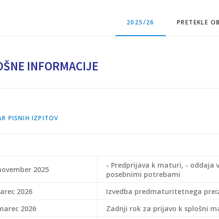
2025/26
PRETEKLE O
OŠNE INFORMACIJE
R PISNIH IZPITOV
- Predprijava k maturi,
- oddaja
 november 2025
posebnimi potrebami
arec 2026
Izvedba predmaturitetnega preiz
marec 2026
Zadnji rok za
prijavo
k splošni m