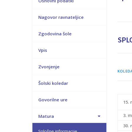
Osnovni podatki
Nagovor ravnateljice
Zgodovina šole
SPL
Vpis
Zvonjenje
KOLEDA
Šolski koledar
Govorilne ure
15.
3. m
Matura
30. 
Splošne informacije