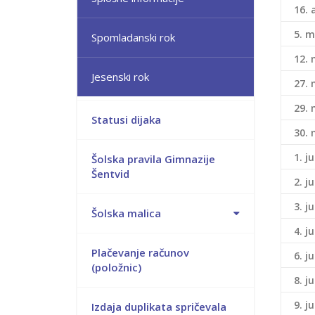
16. 
5. m
Spomladanski rok
12. 
Jesenski rok
27. 
29. 
Statusi dijaka
30. 
1. j
Šolska pravila Gimnazije
Šentvid
2. j
3. j
Šolska malica
4. j
Plačevanje računov
6. j
(položnic)
8. j
9. j
Izdaja duplikata spričevala