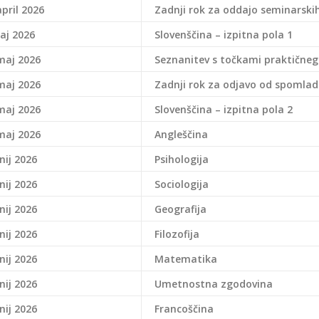
april 2026
Zadnji rok za oddajo seminarskih 
aj 2026
Slovenščina – izpitna pola 1
maj 2026
Seznanitev s točkami praktičnega
maj 2026
Zadnji rok za odjavo od spomla
maj 2026
Slovenščina – izpitna pola 2
maj 2026
Angleščina
unij 2026
Psihologija
unij 2026
Sociologija
unij 2026
Geografija
unij 2026
Filozofija
unij 2026
Matematika
unij 2026
Umetnostna zgodovina
unij 2026
Francoščina