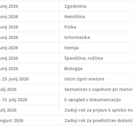
junij 2026
Zgodovina
junij 2026
Nemščina
junij 2026
Fizika
junij 2026
Informatika
junij 2026
Kemija
junij 2026
Španščina, ruščina
junij 2026
Biologija
– 23. junij 2026
Ustni izpiti mature
julij 2026
Seznanitev z uspehom pri matur
– 15. julij 2026
E-vpogled v dokumentacijo
julij 2026
Zadnji rok za
prijavo
k splošni m
avgust 2026
Zadnji rok za predložitev dokazi