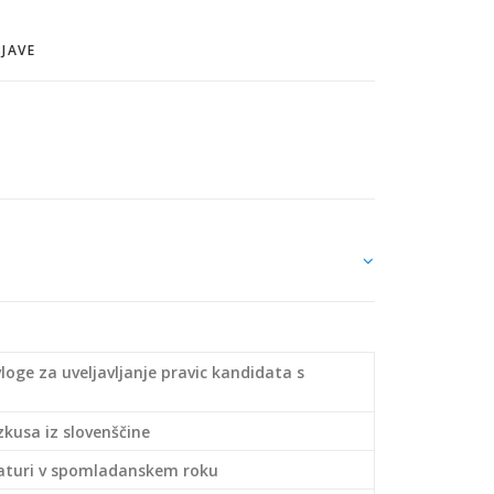
BJAVE
vloge za uveljavljanje pravic kandidata s
kusa iz slovenščine
aturi v
spomladanskem roku