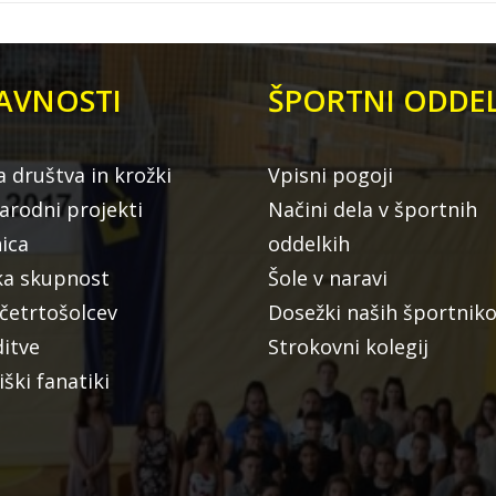
AVNOSTI
ŠPORTNI ODDEL
a društva in krožki
Vpisni pogoji
rodni projekti
Načini dela v športnih
nica
oddelkih
ka skupnost
Šole v naravi
 četrtošolcev
Dosežki naših športnik
ditve
Strokovni kolegij
iški fanatiki