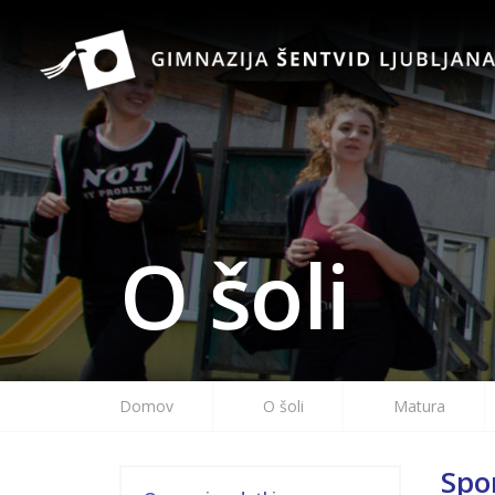
O šoli
Domov
O šoli
Matura
Spo