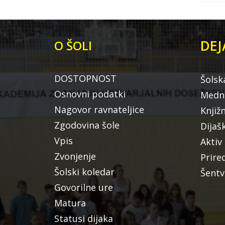
DEJ
O ŠOLI
DOSTOPNOST
Šolsk
Osnovni podatki
Medna
Nagovor ravnateljice
Knjiž
Zgodovina šole
Dijaš
Vpis
Aktiv
Zvonjenje
Prire
Šolski koledar
Šentv
Govorilne ure
Matura
Statusi dijaka