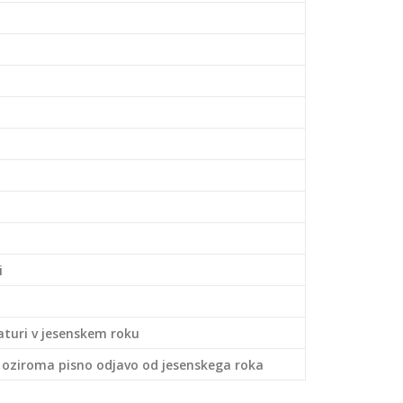
i
aturi v
jesenskem roku
l oziroma pisno odjavo od jesenskega roka