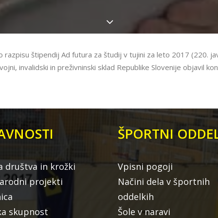
 razpisu štipendij Ad futura za študij v tujini za leto 2017 (220. jav
azvojni, invalidski in preživninski sklad Republike Slovenije objavil
AVNOSTI
ŠPORTNI ODDEL
a društva in krožki
Vpisni pogoji
rodni projekti
Načini dela v športnih
nica
oddelkih
ka skupnost
Šole v naravi