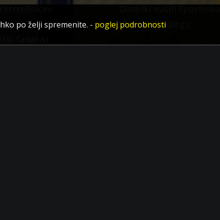
 četrtošolcev
Dosežki naših športnik
ditve
Strokovni kolegij
ahko po želji spremenite.
-
poglej podrobnosti
iški fanatiki