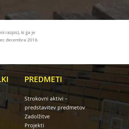
ni razpis), ki ga je
 konec decembra 2016.
KI
PREDMETI
Strokovni aktivi –
predstavitev predmetov
Zadolžitve
Projekti