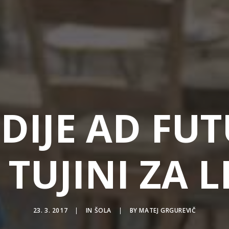
DIJE AD FU
 TUJINI ZA 
23. 3. 2017
|
IN
ŠOLA
|
BY
MATEJ GRGUREVIČ