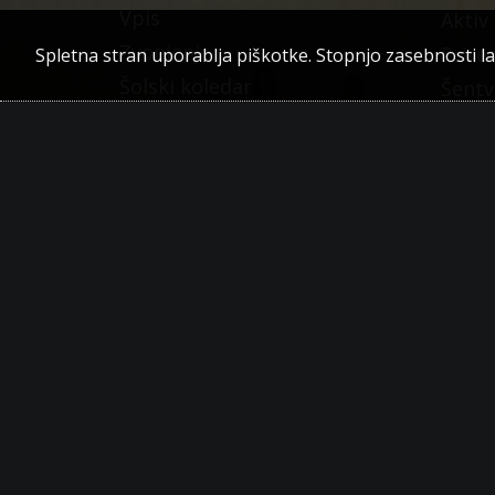
Vpis
Aktiv
Zvonjenje
Prire
Spletna stran uporablja piškotke. Stopnjo zasebnosti l
Šolski koledar
Šentv
Govorilne ure
Matura
Statusi dijaka
Šolska pravila in hišni red
Šolska malica
Plačevanje računov (položnic)
Izdaja duplikata spričevala
Katalog informacij javnega
značaja
Informacije o obdelavi
osebnih podatkov