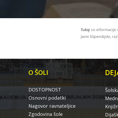
Tukaj
so informacije o
Javni štipendijski, r
DEJ
O ŠOLI
DOSTOPNOST
Šolsk
Osnovni podatki
Medna
Nagovor ravnateljice
Knjiž
Zgodovina šole
Dijaš