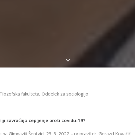
 Filozofska fakulteta, Oddelek za sociologijo
niji zavračajo cepljenje proti covidu-19?
na Gimnaziji Šentvid, 23. 3. 2022 – pripravil dr. Gorazd Kovačič