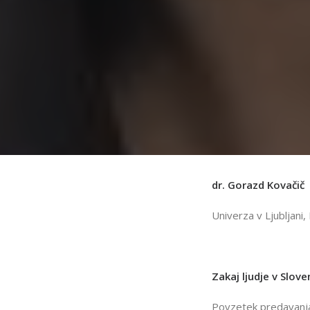
dr. Gorazd Kovačič
Univerza v Ljubljani,
Zakaj ljudje v Slove
Povzetek predavanja 