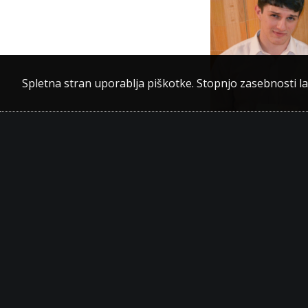
Spletna stran uporablja piškotke. Stopnjo zasebnosti l
Še nekaj podatkov o
Na območju celotne S
kot 1.500 mladih razi