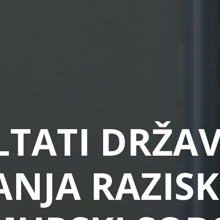
LTATI DRŽA
NJA RAZIS