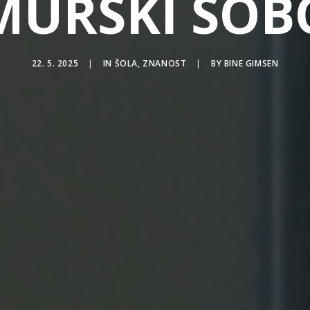
MURSKI SOB
22. 5. 2025
|
IN
ŠOLA
,
ZNANOST
|
BY
BINE GIMSEN