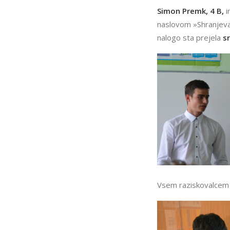
Simon Premk, 4 B,
i
naslovom »Shranjevan
nalogo sta prejela
s
Vsem raziskovalcem i