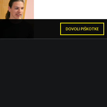
DOVOLI PIŠKOTKE
terih se zbere več
0 nalog. Pri tem