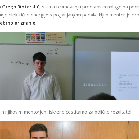
n
Grega Riotar 4.C,
sta na tekmovanju predstavila nalogo na podro
je električne energije s poganjanjem pedal«. Njun mentor je prof
rebrno priznanje
.
n njihovim mentorjem iskreno čestitamo za odlične rezultate!