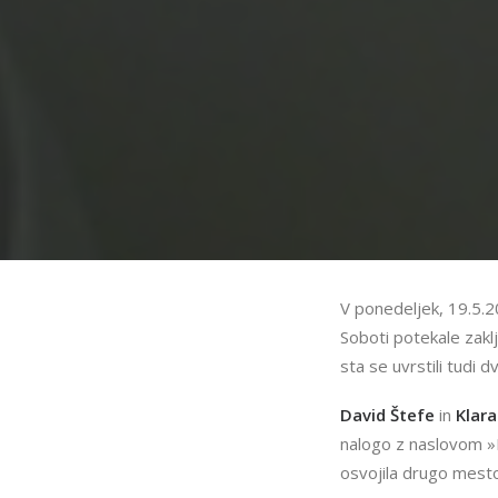
V ponedeljek, 19.5.20
Soboti potekale zaklj
sta se uvrstili tudi 
David Štefe
in
Klara
nalogo z naslovom »
osvojila drugo mesto