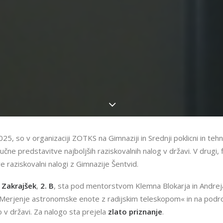
25, so v organizaciji ZOTKS na Gimnaziji in Srednji poklicni in tehni
učne predstavitve najboljših raziskovalnih nalog v državi. V drugi, f
dve raziskovalni nalogi z Gimnazije Šentvid.
 Zakrajšek
,
2. B
, sta pod mentorstvom Klemna Blokarja in Andreja
Merjenje astronomske enote z radijskim teleskopom« in na podr
 v državi. Za nalogo sta prejela
zlato priznanje
.