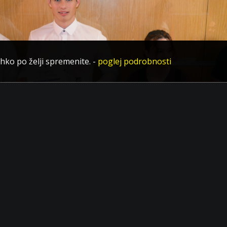
ahko po želji spremenite.
-
poglej podrobnosti
 državnem srečanju
lovenije vsako leto poteka 16 mestnih in regijskih srečanj, na ka
skovalcev iz osnovnih in srednjih šol, ki predstavijo približno 1.00