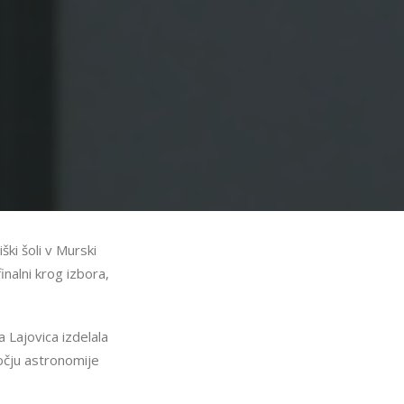
ški šoli v Murski
inalni krog izbora,
 Lajovica izdelala
očju astronomije