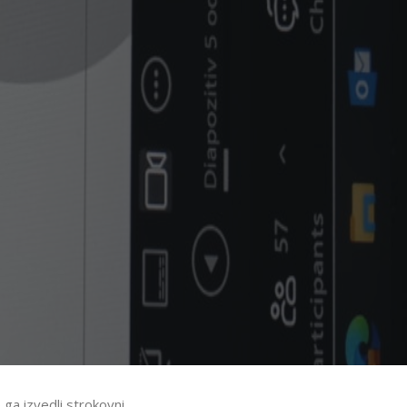
o ga izvedli strokovni