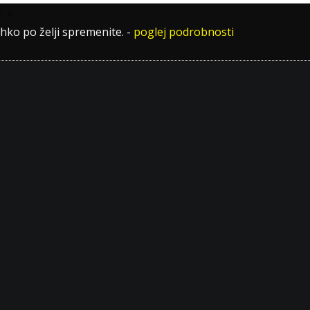
. A
ahko po želji spremenite.
-
poglej podrobnosti
AVNOSTI
ŠPORTNI ODDEL
a društva in krožki
Vpisni pogoji
rodni projekti
Načini dela v športnih
nica
oddelkih
ka skupnost
Šole v naravi
 četrtošolcev
Dosežki naših športnik
ditve
Strokovni kolegij
iški fanatiki