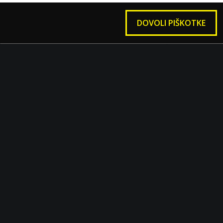
DOVOLI PIŠKOTKE
KI
PREDMETI
Strokovni aktivi –
predstavitev predmetov
Zadolžitve
Projekti
ov
Kontakti
DIJAKI