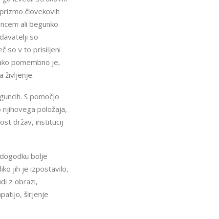
 prizmo človekovih
guncem ali begunko
davatelji so
 so v to prisiljeni
 kako pomembno je,
 življenje.
beguncih. S pomočjo
o njihovega položaja,
st držav, institucij
o dogodku bolje
o jih je izpostavilo,
di z obrazi,
atijo, širjenje