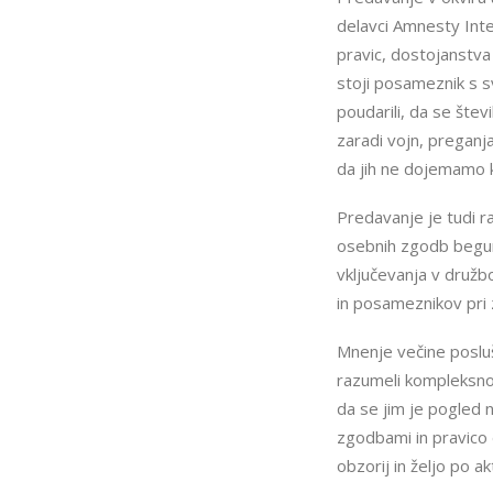
delavci Amnesty Inte
pravic, dostojanstva
stoji posameznik s sv
poudarili, da se štev
zaradi vojn, preganj
da jih ne dojemamo ko
Predavanje je tudi ra
osebnih zgodb begunc
vključevanja v družbo
in posameznikov pri
Mnenje večine posluš
razumeli kompleksnost
da se jim je pogled 
zgodbami in pravico 
obzorij in željo po ak