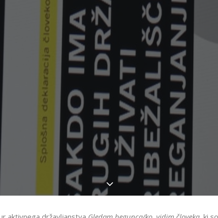
ur aktivnega državljanstva
Gledam begunca/ko, vidim človeka
, ki s