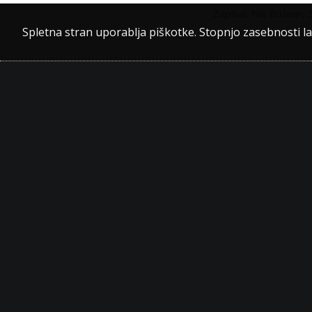
Zapisal: Nik Božnar, 3
Spletna stran uporablja piškotke. Stopnjo zasebnosti l
DEJ
O ŠOLI
DOSTOPNOST
Šolsk
Osnovni podatki
Medna
Nagovor ravnateljice
Knjiž
Zgodovina šole
Dijaš
Vpis
Aktiv
Zvonjenje
Prire
Šolski koledar
Šentv
Govorilne ure