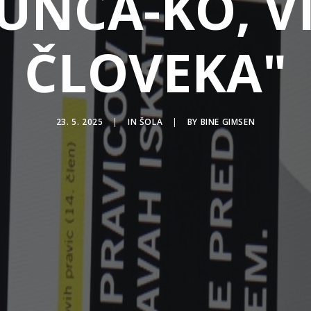
UNCA-KO, V
ČLOVEKA"
23. 5. 2025
|
IN
ŠOLA
|
BY
BINE GIMSEN