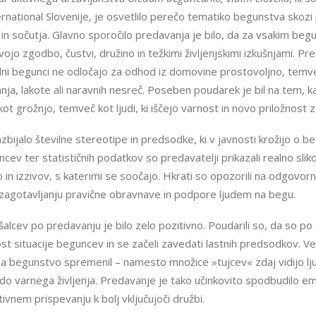
rnational Slovenije, je osvetlilo perečo tematiko begunstva skozi
 in sočutja. Glavno sporočilo predavanja je bilo, da za vsakim be
ojo zgodbo, čustvi, družino in težkimi življenjskimi izkušnjami. Pre
ilni begunci ne odločajo za odhod iz domovine prostovoljno, temveč
anja, lakote ali naravnih nesreč. Poseben poudarek je bil na tem,
t grožnjo, temveč kot ljudi, ki iščejo varnost in novo priložnost za
zbijalo številne stereotipe in predsodke, ki v javnosti krožijo o 
ev ter statističnih podatkov so predavatelji prikazali realno slik
 in izzivov, s katerimi se soočajo. Hkrati so opozorili na odgovorno
 zagotavljanju pravične obravnave in podpore ljudem na begu.
alcev po predavanju je bilo zelo pozitivno. Poudarili so, da so p
 situacije beguncev in se začeli zavedati lastnih predsodkov. Velik
na begunstvo spremenil – namesto množice »tujcev« zdaj vidijo lju
do varnega življenja. Predavanje je tako učinkovito spodbudilo emp
tivnem prispevanju k bolj vključujoči družbi.