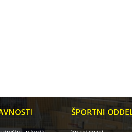
AVNOSTI
ŠPORTNI ODDEL
a društva in krožki
Vpisni pogoji