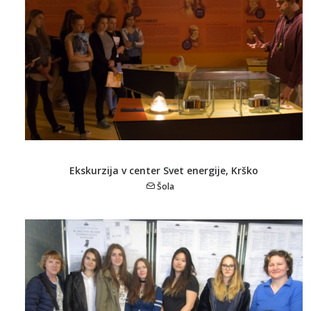
Ekskurzija v center Svet energije, Krško
Šola