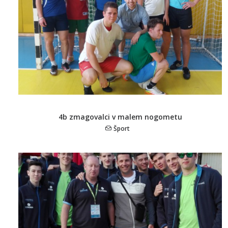
4b zmagovalci v malem nogometu
Šport