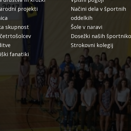
rodni projekti
Načini dela v športnih
nica
oddelkih
ka skupnost
Šole v naravi
 četrtošolcev
Dosežki naših športnik
ditve
Strokovni kolegij
iški fanatiki