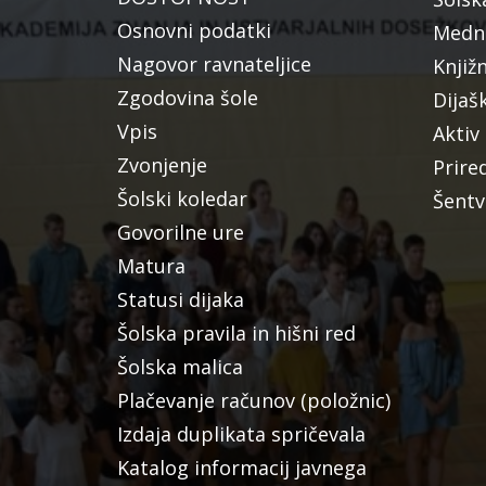
Osnovni podatki
Medna
Nagovor ravnateljice
Knjiž
Zgodovina šole
Dijaš
Vpis
Aktiv
Zvonjenje
Prire
Šolski koledar
Šentv
Govorilne ure
Matura
Statusi dijaka
Šolska pravila in hišni red
Šolska malica
Plačevanje računov (položnic)
Izdaja duplikata spričevala
Katalog informacij javnega