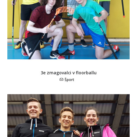
3e zmagovalci v floorballu
Šport