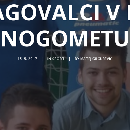
AGOVALCI V
NOGOMETU
15. 5. 2017
|
IN
ŠPORT
|
BY
MATEJ GRGUREVIČ