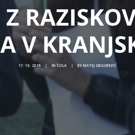
I Z RAZISKO
A V KRANJSK
17. 10. 2019
|
IN
ŠOLA
|
BY
MATEJ GRGUREVIČ