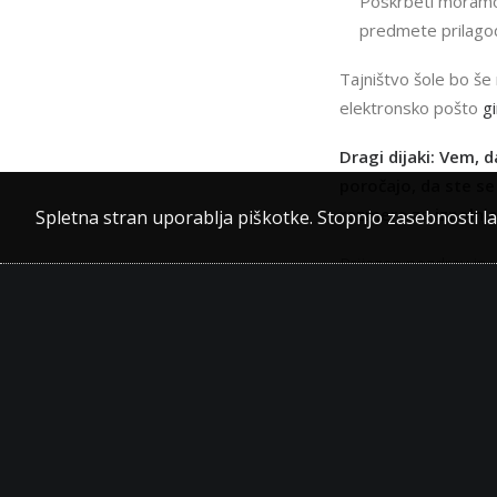
Poskrbeti moramo,
predmete prilagodil
Tajništvo šole bo še
elektronsko pošto
g
Dragi dijaki: Vem, 
poročajo, da ste se
razmere za izpolnje
Spletna stran uporablja piškotke. Stopnjo zasebnosti l
Prijazen pozdrav in
Ravnatelj: Jaka Erker
DEJ
O ŠOLI