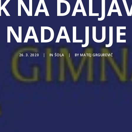
K NA DALJAV
NADALJUJE
26. 3. 2020
|
IN
ŠOLA
|
BY
MATEJ GRGUREVIČ