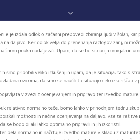
nije je izdala odlok o začasni prepovedi zbiranja ljudi v šolah, ka
a na daljavo. Ker odlok velja do prenehanja razlogov zanj, ni mož
ačinom pouka nadaljevali. Upam, da se bo situacija umirjala in umi
ih smo pridobili veliko izkušenj in upam, da je situacija, tako s stra
ladana oziroma, da smo se naučili to situacijo celo izkoriščati v p
 pojavljata v zvezi z ocenjevanjem in pripravo ter izvedbo mature.
ouk relativno normalno teče, bomo lahko v prihodnjem tednu skupaj
 poiskali možnosti in načine ocenjevanja na daljavo. Vse te rešitve 
a se bodo dijaki lahko optimalno pripravili in jih izkoristili.
nter dela normalno in načrtuje izvedbo mature v skladu z maturite