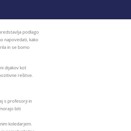
r predstavlja podlago
no napovedati, kako
rila in se bomo
ni dijakov kot
ozitivne rešitve.
 s profesorji in
morajo biti
tnim koledarjem.