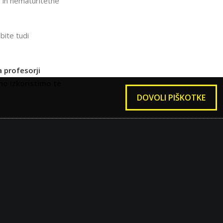
e in nematuritetne
bite tudi
a profesorji
no izkoristimo te
DOVOLI PIŠKOTKE
KI
PREDMETI