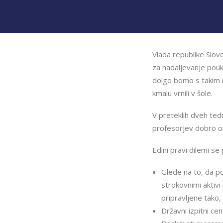
Vlada republike Slove
za nadaljevanje pouk
dolgo bomo s takim n
kmalu vrnili v šole.
V preteklih dveh tedn
profesorjev dobro obv
Edini pravi dilemi se
Glede na to, da p
strokovnimi aktivi
pripravljene tako, d
Državni izpitni ce