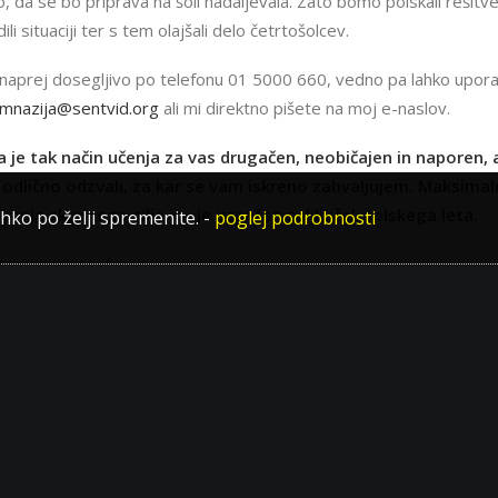
 da se bo priprava na šoli nadaljevala. Zato bomo poiskali rešitv
i situaciji ter s tem olajšali delo četrtošolcev.
 naprej dosegljivo po telefonu 01 5000 660, vedno pa lahko upora
imnazija@sentvid.org
ali mi direktno pišete na moj e-naslov.
da je tak način učenja za vas drugačen, neobičajen in naporen, 
 odlično odzvali, za kar se vam iskreno zahvaljujem. Maksimal
vanje skupnega cilja, to je uspešen zaključek šolskega leta.
ahko po želji spremenite.
-
poglej podrobnosti
 vseeno mirne dneve
AVNOSTI
ŠPORTNI ODDEL