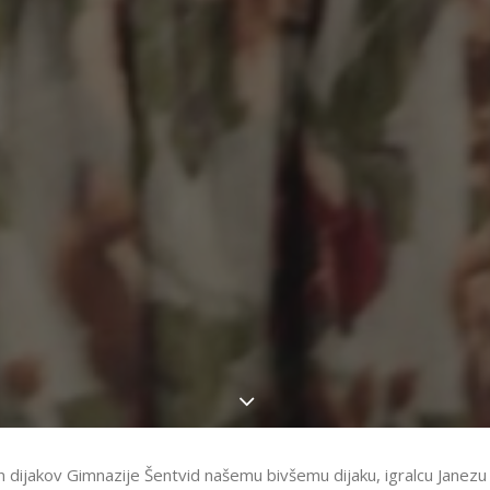
n dijakov Gimnazije Šentvid našemu bivšemu dijaku, igralcu Janezu 