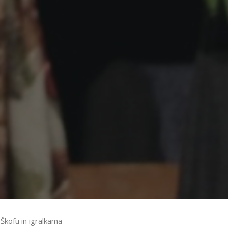
Škofu in igralkama