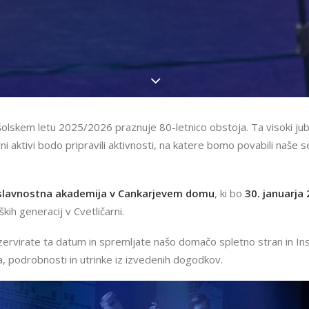
šolskem letu 2025/2026 praznuje 80-letnico obstoja. Ta visoki jubi
i aktivi bodo pripravili aktivnosti, na katere bomo povabili naše 
slavnostna akademija v Cankarjevem domu
, ki bo
30. januarja
kih generacij v Cvetličarni.
zervirate ta datum in spremljate našo domačo spletno stran in I
a, podrobnosti in utrinke iz izvedenih dogodkov.