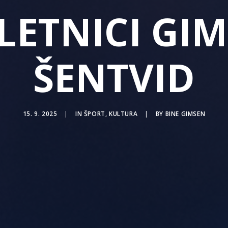
LETNICI GI
ŠENTVID
15. 9. 2025
|
IN
ŠPORT
,
KULTURA
|
BY
BINE GIMSEN