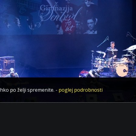
ahko po želji spremenite.
-
poglej podrobnosti
ta na 70. obletnici Gimnazije Šentvid.