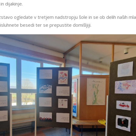
 in dijakinje.
zstavo ogledate v tretjem nadstropju šole in se ob delih naših mla
isluhnete besedi ter se prepustite domišljiji.