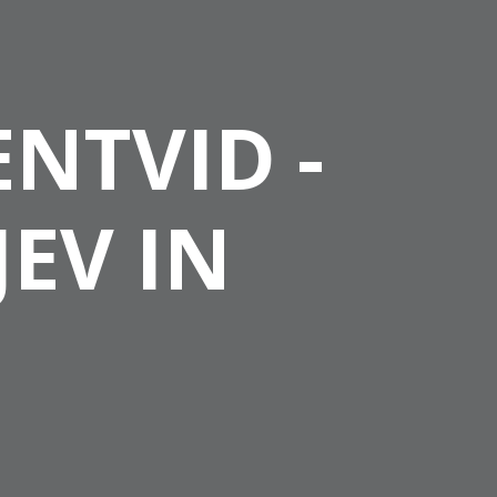
ENTVID -
EV IN