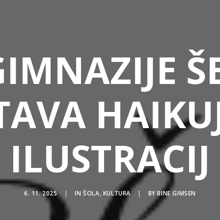
GIMNAZIJE Š
TAVA HAIKUJ
ILUSTRACIJ
6. 11. 2025
|
IN
ŠOLA
,
KULTURA
|
BY
BINE GIMSEN