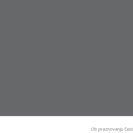
Ob praznovanju častitl