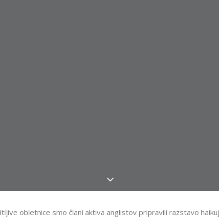
jive obletnice smo člani aktiva anglistov pripravili razstavo haikujev