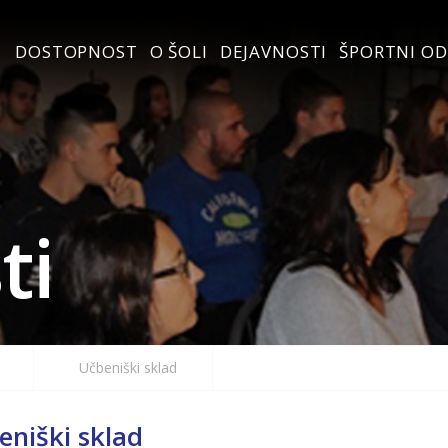
DOSTOPNOST
O ŠOLI
DEJAVNOSTI
ŠPORTNI OD
ti
Učbeniški sklad
eniški sklad