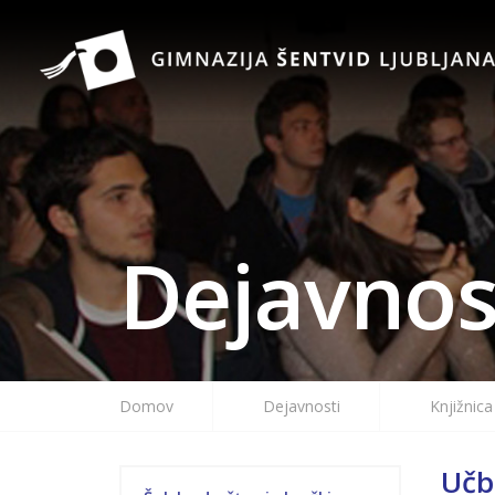
Dejavnos
Domov
Dejavnosti
Knjižnica
Učb