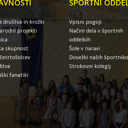
AVNOSTI
ŠPORTNI ODDEL
a društva in krožki
Vpisni pogoji
rodni projekti
Načini dela v športnih
nica
oddelkih
ka skupnost
Šole v naravi
 četrtošolcev
Dosežki naših športnik
ditve
Strokovni kolegij
iški fanatiki