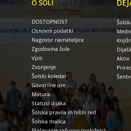
DEJ
O ŠOLI
DOSTOPNOST
Šolsk
Osnovni podatki
Medna
Nagovor ravnateljice
Knjiž
Zgodovina šole
Dijaš
Vpis
Aktiv
Zvonjenje
Prire
Šolski koledar
Šentv
Govorilne ure
Matura
Statusi dijaka
Šolska pravila in hišni red
Šolska malica
Plačevanje računov (položnic)