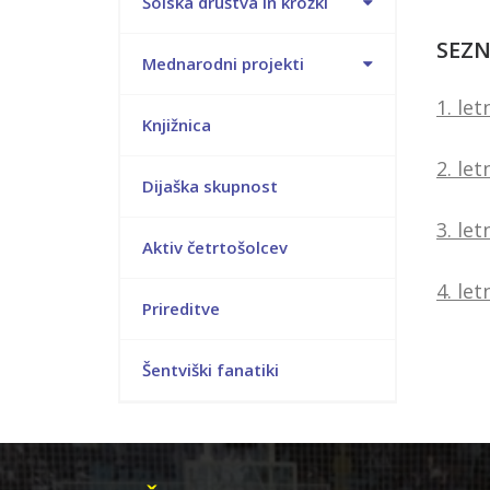
Šolska društva in krožki
SEZN
Mednarodni projekti
1. le
Knjižnica
2. le
Dijaška skupnost
3. le
Aktiv četrtošolcev
4. le
Prireditve
Šentviški fanatiki